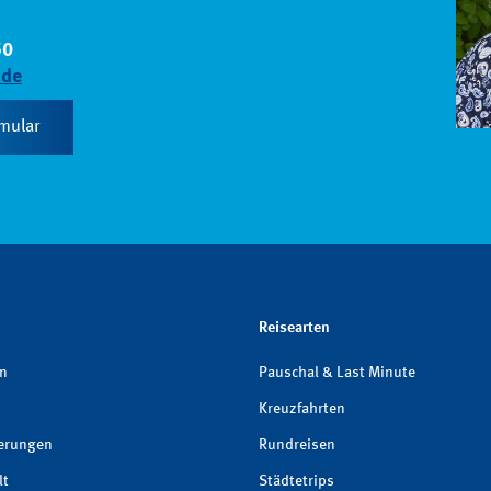
50
.de
mular
Reisearten
en
Pauschal & Last Minute
Kreuzfahrten
herungen
Rundreisen
lt
Städtetrips