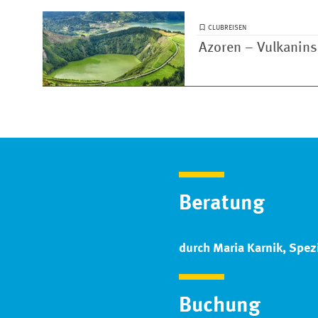
CLUBREISEN
Azoren – Vulkaninse
Beratung
durch Maria Karnik, Spezi
Buchung