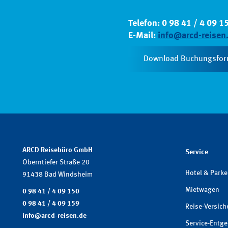
Telefon: 0 98 41 / 4 09 1
E-Mail:
info@arcd-reisen
Download Buchungsfor
ARCD Reisebüro GmbH
Service
Oberntiefer Straße 20
Hotel & Park
91438 Bad Windsheim
Mietwagen
0 98 41 / 4 09 150
0 98 41 / 4 09 159
Reise-Versic
info@arcd-reisen.de
Service-Entge