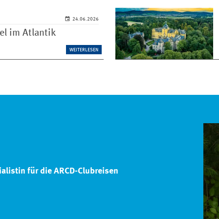
24.06.2026
l im Atlantik
WEITERLESEN
alistin für die ARCD-Clubreisen